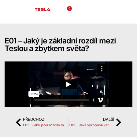
0
E01 – Jaký je základní rozdíl mezi
Teslou a zbytkem světa?
PŘEDCHOZÍ
DALŠÍ
E01 – Jaké jsou rozdíly mezi EV a ICE
E03 – Jaká výkonová varianta je pro mě nejlepší?