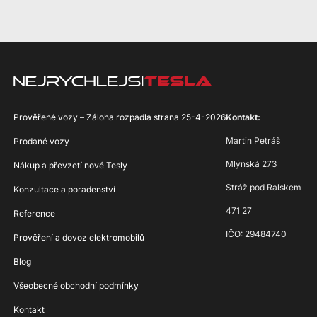
Prověřené vozy – Záloha rozpadla strana 25-4-2026
Kontakt:
Martin Petráš
Prodané vozy
Mlýnská 273
Nákup a převzetí nové Tesly
Stráž pod Ralskem
Konzultace a poradenství
471 27
Reference
IČO: 29484740
Prověření a dovoz elektromobilů
Blog
Všeobecné obchodní podmínky
Kontakt