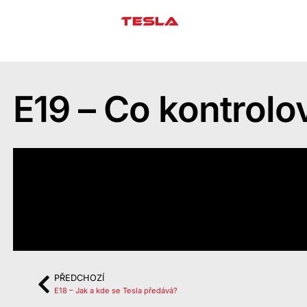
Domů
Služby
P
E19 – Co kontrolo
PŘEDCHOZÍ
E18 – Jak a kde se Tesla předává?