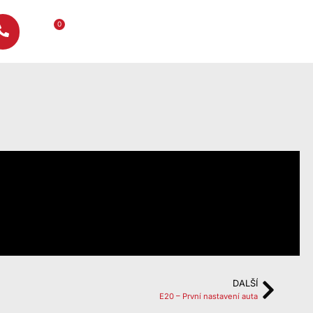
0
DALŠÍ
E20 – První nastavení auta