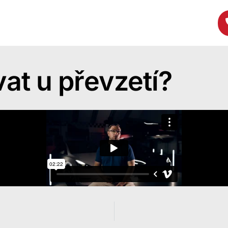
rověřené vozy
E-shop
Reference
Blog
Kontakt
vat u převzetí?