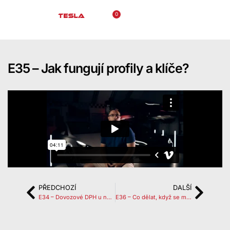
0
E35 – Jak fungují profily a klíče?
PŘEDCHOZÍ
DALŠÍ
E34 – Dovozové DPH u nových aut
E36 – Co dělat, když se mi rozbije telefon?